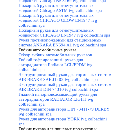
жидкостей Chicago BS 3169 ivg colbachini spa
Пожарный рукав для огнетушительных
жидкостей Chicago ASTM ivg colbachini spa
Пожарный рукав для огнетушительных
жидкостей CHICAGO GLOW EN1947 ivg
colbachini spa
Пожарный рукав для огнетушительных
жидкостей CHICAGO EN1947 ivg colbachini spa
Рукав противопожарный для стационарных
систем ANKARA EN694 A1 ivg colbachini spa
Гибкие автомобильные рукава
▼
Обзор гибких автомобильных рукавов
Гибкий гофрированный рукав для
авторадиатора Radiator LCL/EPDM ivg
colbachini spa
Экструдированный рукав для тормозных систем
AIR BRAKE SAE J1402 ivg colbachini spa
Экструдированный рукав для тормозных систем
AIR BRAKE DIN 74310 ivg colbachini spa
Гладкий напорновсасывающий рукав для
авторадиаторов RADIATOR LIGHT ivg
colbachini spa
Рукав для авторадиатора DIN 73411-79 DERBY
ivg colbachini spa
Рукав для авторадиатора YORK ivg colbachini
spa
Гибкие рукава для пищевых продуктов и