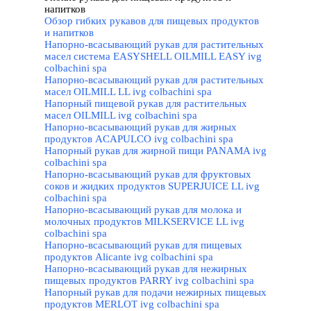
напитков
▼
Обзор гибких рукавов для пищевых продуктов
и напитков
Напорно-всасывающий рукав для растительных
масел система EASYSHELL OILMILL EASY ivg
colbachini spa
Напорно-всасывающий рукав для растительных
масел OILMILL LL ivg colbachini spa
Напорный пищевой рукав для растительных
масел OILMILL ivg colbachini spa
Напорно-всасывающий рукав для жирных
продуктов ACAPULCO ivg colbachini spa
Напорный рукав для жирной пищи PANAMA ivg
colbachini spa
Напорно-всасывающий рукав для фруктовых
соков и жидких продуктов SUPERJUICE LL ivg
colbachini spa
Напорно-всасывающий рукав для молока и
молочных продуктов MILKSERVICE LL ivg
colbachini spa
Напорно-всасывающий рукав для пищевых
продуктов Alicante ivg colbachini spa
Напорно-всасывающий рукав для нежирных
пищевых продуктов PARRY ivg colbachini spa
Напорный рукав для подачи нежирных пищевых
продуктов MERLOT ivg colbachini spa