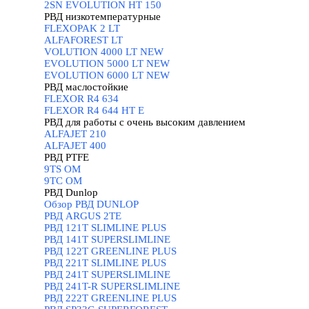
2SN EVOLUTION HT 150
РВД низкотемпературные
▼
FLEXOPAK 2 LT
ALFAFOREST LT
VOLUTION 4000 LT NEW
EVOLUTION 5000 LT NEW
EVOLUTION 6000 LT NEW
РВД маслостойкие
▼
FLEXOR R4 634
FLEXOR R4 644 HT E
РВД для работы с очень высоким давлением
▼
ALFAJET 210
ALFAJET 400
РВД PTFE
▼
9TS OM
9TC OM
РВД Dunlop
▼
Обзор РВД DUNLOP
РВД ARGUS 2TE
РВД 121T SLIMLINE PLUS
РВД 141T SUPERSLIMLINE
РВД 122T GREENLINE PLUS
РВД 221T SLIMLINE PLUS
РВД 241T SUPERSLIMLINE
РВД 241T-R SUPERSLIMLINE
РВД 222T GREENLINE PLUS