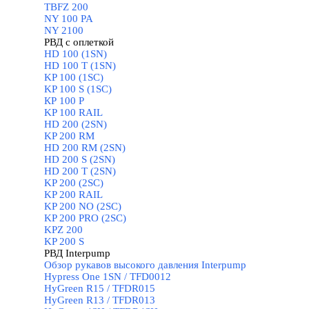
TBFZ 200
NY 100 PA
NY 2100
РВД с оплеткой
▼
HD 100 (1SN)
HD 100 T (1SN)
KP 100 (1SC)
KP 100 S (1SC)
КР 100 Р
KP 100 RAIL
HD 200 (2SN)
KP 200 RM
HD 200 RM (2SN)
HD 200 S (2SN)
HD 200 T (2SN)
KP 200 (2SC)
KP 200 RAIL
KP 200 NO (2SC)
KP 200 PRO (2SC)
KPZ 200
KP 200 S
РВД Interpump
▼
Обзор рукавов высокого давления Interpump
Hypress One 1SN / TFD0012
HyGreen R15 / TFDR015
HyGreen R13 / TFDR013