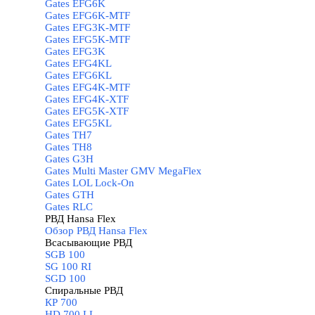
Gates EFG6K
Gates EFG6K-MTF
Gates EFG3K-MTF
Gates EFG5K-MTF
Gates EFG3K
Gates EFG4KL
Gates EFG6KL
Gates EFG4K-MTF
Gates EFG4K-XTF
Gates EFG5K-XTF
Gates EFG5KL
Gates TH7
Gates TH8
Gates G3H
Gates Multi Master GMV MegaFlex
Gates LOL Lock-On
Gates GTH
Gates RLC
РВД Hansa Flex
▼
Обзор РВД Hansa Flex
Всасывающие РВД
▼
SGB 100
SG 100 RI
SGD 100
Спиральные РВД
▼
КР 700
HD 700 LL