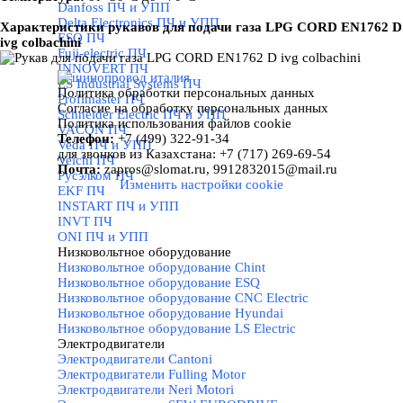
Danfoss ПЧ и УПП
Delta Electronics ПЧ и УПП
Характ
еристи
ки
рукавов
для подачи газа LPG CORD EN1762 D
ESQ ПЧ
ivg colbachini
Fuji-electric ПЧ
INNOVERT ПЧ
LS Industrial Systems ПЧ
Политика обработки персональных данных
Profimaster ПЧ
Назад к содержимому
Согласие на обработку персональных данных
Schneider Electric ПЧ и УПП
Политика использования файлов cookie
VACON ПЧ
Телефон:
+7 (499)
322-91-34
Veda ПЧ и УПП
для звонков
из Казахстана: +7 (717) 269-69-54
Veichi ПЧ
Почта:
zapros@slomat.ru,
9912832015@mail.ru
Русэлком ПЧ
Изменить настройки cookie
EKF ПЧ
INSTART ПЧ и УПП
INVT ПЧ
ONI ПЧ и УПП
Низковольтное оборудование
▼
Низковольтное оборудование Chint
Низковольтное оборудование ESQ
Низковольтное оборудование CNC Electric
Низковольтное оборудование Hyundai
Низковольтное оборудование LS Electric
Электродвигатели
▼
Электродвигатели Cantoni
Электродвигатели Fulling Motor
Электродвигатели Neri Motori