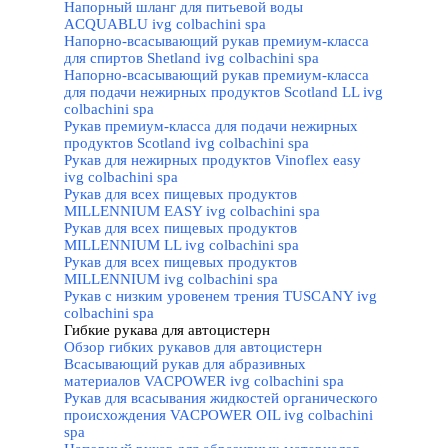
Напорный шланг для питьевой воды
ACQUABLU ivg colbachini spa
Напорно-всасывающий рукав премиум-класса
для спиртов Shetland ivg colbachini spa
Напорно-всасывающий рукав премиум-класса
для подачи нежирных продуктов Scotland LL ivg
colbachini spa
Рукав премиум-класса для подачи нежирных
продуктов Scotland ivg colbachini spa
Рукав для нежирных продуктов Vinoflex easy
ivg colbachini spa
Рукав для всех пищевых продуктов
MILLENNIUM EASY ivg colbachini spa
Рукав для всех пищевых продуктов
MILLENNIUM LL ivg colbachini spa
Рукав для всех пищевых продуктов
MILLENNIUM ivg colbachini spa
Рукав с низким уровенем трения TUSCANY ivg
colbachini spa
Гибкие рукава для автоцистерн
▼
Обзор гибких рукавов для автоцистерн
Всасывающий рукав для абразивных
материалов VACPOWER ivg colbachini spa
Рукав для всасывания жидкостей органического
происхождения VACPOWER OIL ivg colbachini
spa