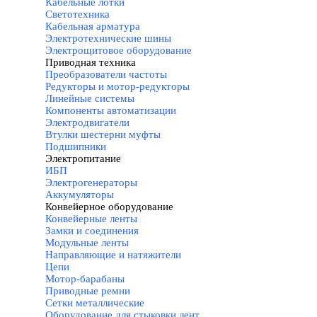
Кабельные лотки
Светотехника
Кабельная арматура
Электротехнические шины
Электрощитовое оборудование
Приводная техника
▼
Преобразователи частоты
Редукторы и мотор-редукторы
Линейные системы
Компоненты автоматизации
Электродвигатели
Втулки шестерни муфты
Подшипники
Электропитание
▼
ИБП
Электрогенераторы
Аккумуляторы
Конвейерное оборудование
▼
Конвейерные ленты
Замки и соединения
Модульные ленты
Направляющие и натяжители
Цепи
Мотор-барабаны
Приводные ремни
Сетки металлические
Оборудование для стыковки лент