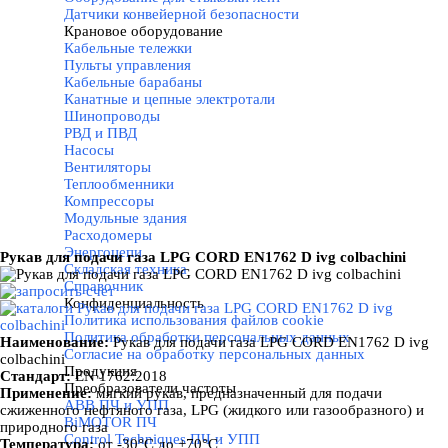
Датчики конвейерной безопасности
Крановое оборудование
▼
Кабельные тележки
Пульты управления
Кабельные барабаны
Канатные и цепные электротали
Шинопроводы
РВД и ПВД
Насосы
Вентиляторы
Теплообменники
Компрессоры
Модульные здания
Расходомеры
Энергоцепи
Рукав для подачи газа LPG CORD EN1762 D ivg colbachini
Складская техника
Справочник
Конфиденциальность
▼
Политика использования файлов cookie
Политика обработки персональных данных
Наименование:
Рукав для подачи газа LPG CORD EN1762 D ivg
Согласие на обработку персональных данных
colbachini
Продукция
▼
Стандарт:
EN 1762:2018
Преобразователи частоты
▼
Применение:
мягкий рукав, предназначенный для подачи
ABB ПЧ и УПП
сжиженного нефтяного газа, LPG (жидкого или газообразного) и
BiMOTOR ПЧ
природного газа
Control Techniques ПЧ и УПП
Температура:
от -30°C до +70°C