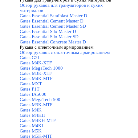
Рукава для грануляторов и сухих материалов
Обзор рукавов для грануляторов и сухих
материалов
Gates Essential Sandblast Master D
Gates Essential Cement Master D
Gates Essential Cement Master SD
Gates Essential Silo Master D
Gates Essential Silo Master SD
Gates Essential Concrete Master D
Рукава с оплеточным армированием
▼
Обзор рукавов с оплеточным армированием
Gates G2L
Gates M4K-XTF
Gates MegaTech 1000
Gates M3K-XTF
Gates M4K-MTF
Gates MXT
Gates P1T
Gates IA5600
Gates MegaTech 500
Gates M3K-MTF
Gates M4K
Gates M4KH
Gates M4KH-MTF
Gates M4KL
Gates M5K
Gates M5K-MTF