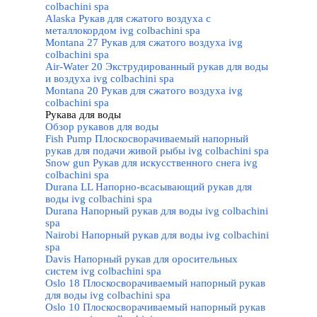
colbachini spa
Alaska Рукав для сжатого воздуха с
металлокордом ivg colbachini spa
Montana 27 Рукав для сжатого воздуха ivg
colbachini spa
Air-Water 20 Экструдированный рукав для воды
и воздуха ivg colbachini spa
Montana 20 Рукав для сжатого воздуха ivg
colbachini spa
Рукава для воды
▼
Обзор рукавов для воды
Fish Pump Плоскосворачиваемый напорный
рукав для подачи живой рыбы ivg colbachini spa
Snow gun Рукав для искусственного снега ivg
colbachini spa
Durana LL Напорно-всасывающий рукав для
воды ivg colbachini spa
Durana Напорный рукав для воды ivg colbachini
spa
Nairobi Напорный рукав для воды ivg colbachini
spa
Davis Напорный рукав для оросительных
систем ivg colbachini spa
Oslo 18 Плоскосворачиваемый напорный рукав
для воды ivg colbachini spa
Oslo 10 Плоскосворачиваемый напорный рукав