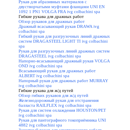
Рукав для абразивных материалов с
двустворчатыми муфтами фланцами UNI EN
1092 1 PN1 VOLGA FRA ivg colbachini spa
Гибкие рукава для дражных работ
▼
Обзор рукавов для дражных работ
Дражный всасывающий рукав DRAWA ivg
colbachini spa
Гибкий рукав для разгрузочных линий дражных
систем DRAGASTEEL LIGHT TI ivg colbachini
spa
Рукав для разгрузочных линий дражных систем
DRAGASTEEL ivg colbachini spa
Напорно-всасывающий дражный рукав VOLGA
OND ivg colbachini spa
Всасывающий рукав для дражных работ
ALBERT ivg colbachini spa
Напорный рукав для дражных работ MURRAY
ivg colbachini spa
Гибкие рукава для ж/д путей
▼
Обзор гибких рукавов для ж/д путей
Железнодорожный рукав для отстранения
балласта RAILFLEX ivg colbachini spa
Рукав для систем охлаждения HOUSTON/PET
ivg colbachini spa
Рукав для пантографного токоприёмника UNI
4882 ivg colbachini spa