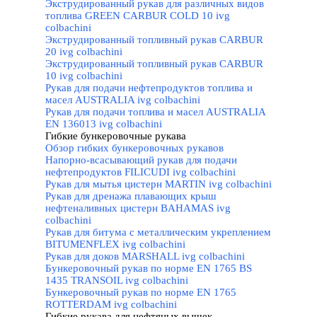
Экструдированный рукав для различных видов
топлива GREEN CARBUR COLD 10 ivg
colbachini
Экструдированный топливный рукав CARBUR
20 ivg colbachini
Экструдированный топливный рукав CARBUR
10 ivg colbachini
Рукав для подачи нефтепродуктов топлива и
масел AUSTRALIA ivg colbachini
Рукав для подачи топлива и масел AUSTRALIA
EN 136013 ivg colbachini
Гибкие бункеровочные рукава
▼
Обзор гибких бункеровочных рукавов
Напорно-всасывающий рукав для подачи
нефтепродуктов FILICUDI ivg colbachini
Рукав для мытья цистерн MARTIN ivg colbachini
Рукав для дренажа плавающих крыш
нефтеналивных цистерн BAHAMAS ivg
colbachini
Рукав для битума с металлическим укреплением
BITUMENFLEX ivg colbachini
Рукав для доков MARSHALL ivg colbachini
Бункеровочный рукав по норме EN 1765 BS
1435 TRANSOIL ivg colbachini
Бункеровочный рукав по норме EN 1765
ROTTERDAM ivg colbachini
Гибкие рукава для нефтяных вышек
▼