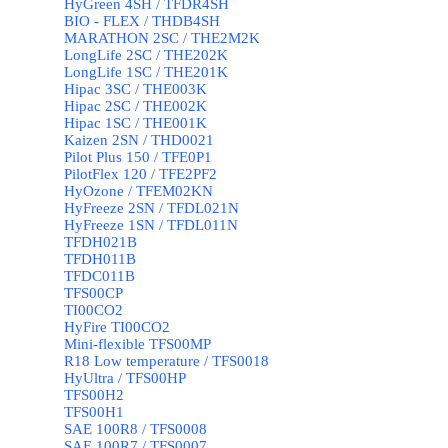
HyGreen 4SH / TFDR4SH
BIO - FLEX / THDB4SH
MARATHON 2SC / THE2M2K
LongLife 2SC / THE202K
LongLife 1SC / THE201K
Hipac 3SC / THE003K
Hipac 2SC / THE002K
Hipac 1SC / THE001K
Kaizen 2SN / THD0021
Pilot Plus 150 / TFE0P1
PilotFlex 120 / TFE2PF2
HyOzone / TFEM02KN
HyFreeze 2SN / TFDL021N
HyFreeze 1SN / TFDL011N
TFDH021B
TFDH011B
TFDC011B
TFS00CP
TI00CO2
HyFire TI00CO2
Mini-flexible TFS00MP
R18 Low temperature / TFS0018
HyUltra / TFS00HP
TFS00H2
TFS00H1
SAE 100R8 / TFS0008
SAE 100R7 / TFS0007