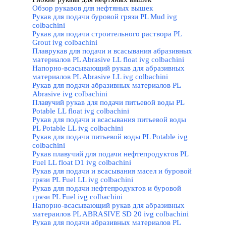
Обзор рукавов для нефтяных вышек
Рукав для подачи буровой грязи PL Mud ivg
colbachini
Рукав для подачи строительного раствора PL
Grout ivg colbachini
Плаврукав для подачи и всасывания абразивных
материалов PL Abrasive LL float ivg colbachini
Напорно-всасывающий рукав для абразивных
материалов PL Abrasive LL ivg colbachini
Рукав для подачи абразивных материалов PL
Abrasive ivg colbachini
Плавучий рукав для подачи питьевой воды PL
Potable LL float ivg colbachini
Рукав для подачи и всасывания питьевой воды
PL Potable LL ivg colbachini
Рукав для подачи питьевой воды PL Potable ivg
colbachini
Рукав плавучий для подачи нефтепродуктов PL
Fuel LL float D1 ivg colbachini
Рукав для подачи и всасывания масел и буровой
грязи PL Fuel LL ivg colbachini
Рукав для подачи нефтепродуктов и буровой
грязи PL Fuel ivg colbachini
Напорно-всасывающий рукав для абразивных
матераилов PL ABRASIVE SD 20 ivg colbachini
Рукав для подачи абразивных материалов PL