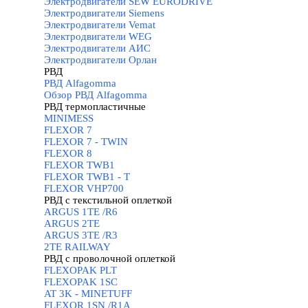
Электродвигатели SEW EURODRIVE
Электродвигатели Siemens
Электродвигатели Vemat
Электродвигатели WEG
Электродвигатели АИС
Электродвигатели Орлан
РВД
▼
РВД Alfagomma
▼
Обзор РВД Alfagomma
РВД термопластичные
▼
MINIMESS
FLEXOR 7
FLEXOR 7 - TWIN
FLEXOR 8
FLEXOR TWB1
FLEXOR TWB1 - T
FLEXOR VHP700
РВД с текстильной оплеткой
▼
ARGUS 1TE /R6
ARGUS 2TЕ
ARGUS 3TE /R3
2TE RAILWAY
РВД с проволочной оплеткой
▼
FLEXOPAK PLT
FLEXOPAK 1SС
AT 3K - MINETUFF
FLEXOR 1SN /R1A