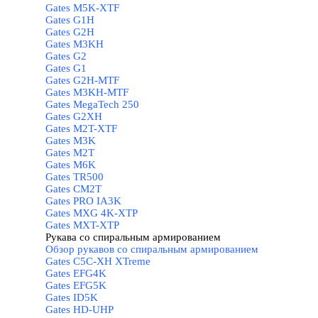
Gates M5K-XTF
Gates G1H
Gates G2H
Gates M3KH
Gates G2
Gates G1
Gates G2H-MTF
Gates M3KH-MTF
Gates MegaTech 250
Gates G2XH
Gates M2T-XTF
Gates M3K
Gates M2T
Gates M6K
Gates TR500
Gates CM2T
Gates PRO IA3K
Gates MXG 4K-XTP
Gates MXT-XTP
Рукава со спиральным армированием
▼
Обзор рукавов со спиральным армированием
Gates C5C-XH XTreme
Gates EFG4K
Gates EFG5K
Gates ID5K
Gates HD-UHP