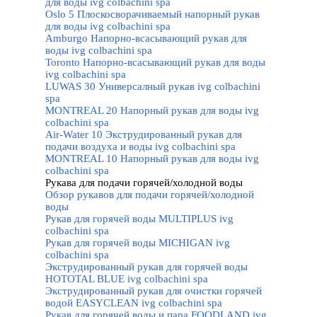
для воды ivg colbachini spa
Oslo 5 Плоскосворачиваемый напорный рукав
для воды ivg colbachini spa
Amburgo Напорно-всасывающий рукав для
воды ivg colbachini spa
Toronto Напорно-всасывающий рукав для воды
ivg colbachini spa
LUWAS 30 Универсалный рукав ivg colbachini
spa
MONTREAL 20 Напорный рукав для воды ivg
colbachini spa
Air-Water 10 Экструдированный рукав для
подачи воздуха и воды ivg colbachini spa
MONTREAL 10 Напорный рукав для воды ivg
colbachini spa
Рукава для подачи горячей/холодной воды
▼
Обзор рукавов для подачи горячей/холодной
воды
Рукав для горячей воды MULTIPLUS ivg
colbachini spa
Рукав для горячей воды MICHIGAN ivg
colbachini spa
Экструдированный рукав для горячей воды
HOTOTAL BLUE ivg colbachini spa
Экструдированный рукав для очистки горячей
водой EASYCLEAN ivg colbachini spa
Рукав для горячей воды и пара FOODLAND ivg