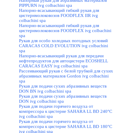
Напорный рукав для абразивных материалов
PIPPURN ivg colbachini spa
Напорно-всасывающий гибкий рукав для
цистернмолоковозов FOODFLEX IIR ivg
colbachini spa
Напорно-всасывающий гибкий рукав для
цистернмолоковозов FOODFLEX ivg colbachini
spa
Рукав для особо холодных погодных условий
CARACAS COLD EVOLUTION ivg colbachini
spa
Напорно-всасывающий рукав для передачи
нефтепродуктов для автоцистерн ECOSHELL
CARACAS EASY ivg colbachini spa
Рассеивающий рукав с белой трубкой для сухих
абразивных материалов Gordon ivg colbachini
spa
Рукав для подачи сухих абразивных веществ
DON BN ivg colbachini spa
Рукав для подачи сухих абразивных веществ
DON ivg colbachini spa
Рукав для подачи горячего воздуха от
компрессора к цистерне SAHARA LL BD 240°C
ivg colbachini spa
Рукав для подачи горячего воздуха от
компрессора к цистерне SAHARA LL BD 180°C
ivg colbachini spa