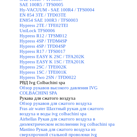
SAE 100R5 / TFS0005
Hy-VACUUM - SAE 100R4 / TFS0004
EN 854 3TE / TFD03TE
EN854 SAE 100R3 / TFS0003
Hypress 2TE / TFE02TEI
UniLock TFS0006
Hypress R12 / TFSM012
Hypress 4SP / TFDM4SP
Hypress 4SP / TFD04SP
Hypress R17 / TFS0017
Hypress EASY K 2SC / TFA202K
Hypress EASY K 1SC / TFA201K
Hypress 2SC / TFE002K
Hypress 1SC / TFE001K
Hypress Two 2SN / TFD0022
РВД Ivg Colbachini spa
▼
Обзор рукавов высокого давления IVG
COLBACHINI SPA
Рукава для сжатого воздуха
▼
Обзор рукавов для сжатого воздуха
Fras air water Шахтный рукав для сжатого
воздуха и воды ivg colbachini spa
Airhellas Рукав для сжатого воздуха в
диэлектрическом исполнении ivg colbachini spa
Mastino Рукав для сжатого воздуха из
сверхпрочной стальной проволоки ivg