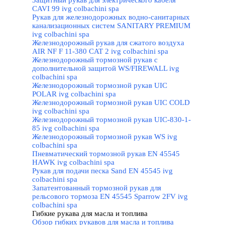
Защитный рукав для электрического кабеля
CAVI 99 ivg colbachini spa
Рукав для железнодорожных водно-санитарных
канализационных систем SANITARY PREMIUM
ivg colbachini spa
Железнодорожный рукав для сжатого воздуха
AIR NF F 11-380 CAT 2 ivg colbachini spa
Железнодорожный тормозной рукав с
дополнительной защитой WS/FIREWALL ivg
colbachini spa
Железнодорожный тормозной рукав UIC
POLAR ivg colbachini spa
Железнодорожный тормозной рукав UIC COLD
ivg colbachini spa
Железнодорожный тормозной рукав UIC-830-1-
85 ivg colbachini spa
Железнодорожный тормозной рукав WS ivg
colbachini spa
Пневматический тормозной рукав EN 45545
HAWK ivg colbachini spa
Рукав для подачи песка Sand EN 45545 ivg
colbachini spa
Запатентованный тормозной рукав для
рельсового тормоза EN 45545 Sparrow 2FV ivg
colbachini spa
Гибкие рукава для масла и топлива
▼
Обзор гибких рукавов для масла и топлива