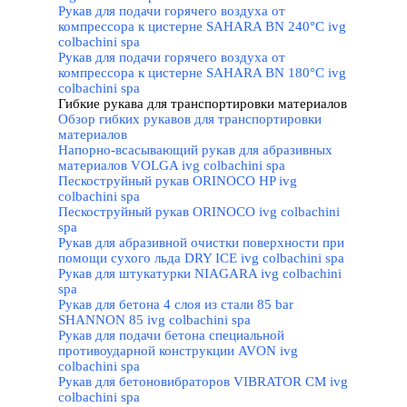
Рукав для подачи горячего воздуха от
компрессора к цистерне SAHARA BN 240°C ivg
colbachini spa
Рукав для подачи горячего воздуха от
компрессора к цистерне SAHARA BN 180°C ivg
colbachini spa
Гибкие рукава для транспортировки материалов
▼
Обзор гибких рукавов для транспортировки
материалов
Напорно-всасывающий рукав для абразивных
материалов VOLGA ivg colbachini spa
Пескоструйный рукав ORINOCO HP ivg
colbachini spa
Пескоструйный рукав ORINOCO ivg colbachini
spa
Рукав для абразивной очистки поверхности при
помощи сухого льда DRY ICE ivg colbachini spa
Рукав для штукатурки NIAGARA ivg colbachini
spa
Рукав для бетона 4 слоя из стали 85 bar
SHANNON 85 ivg colbachini spa
Рукав для подачи бетона специальной
противоударной конструкции AVON ivg
colbachini spa
Рукав для бетоновибраторов VIBRATOR CM ivg
colbachini spa