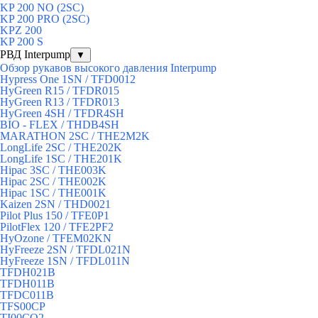
KP 200 NO (2SC)
KP 200 PRO (2SC)
KPZ 200
KP 200 S
РВД Interpump
▼
Обзор рукавов высокого давления Interpump
Hypress One 1SN / TFD0012
HyGreen R15 / TFDR015
HyGreen R13 / TFDR013
HyGreen 4SH / TFDR4SH
BIO - FLEX / THDB4SH
MARATHON 2SC / THE2M2K
LongLife 2SC / THE202K
LongLife 1SC / THE201K
Hipac 3SC / THE003K
Hipac 2SC / THE002K
Hipac 1SC / THE001K
Kaizen 2SN / THD0021
Pilot Plus 150 / TFE0P1
PilotFlex 120 / TFE2PF2
HyOzone / TFEM02KN
HyFreeze 2SN / TFDL021N
HyFreeze 1SN / TFDL011N
TFDH021B
TFDH011B
TFDC011B
TFS00CP
TI00CO2