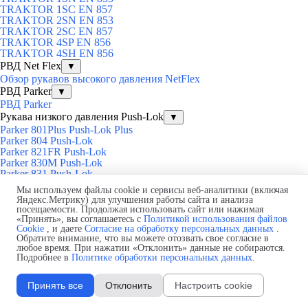
TRAKTOR 1SС EN 857
TRAKTOR 2SN EN 853
TRAKTOR 2SС EN 857
TRAKTOR 4SP EN 856
TRAKTOR 4SH EN 856
РВД Net Flex
▼
Обзор рукавов высокого давления NetFlex
РВД Parker
▼
РВД Parker
Рукава низкого давления Push-Lok
▼
Parker 801Plus Push-Lok Plus
Parker 804 Push-Lok
Parker 821FR Push-Lok
Parker 830M Push-Lok
Parker 831 Push-Lok
Parker 836 Push-Lok
Мы используем файлы cookie и сервисы веб-аналитики (включая
Parker 837BM Push-Lok
Яндекс.Метрику) для улучшения работы сайта и анализа
Parker 837PU-Plus Hybrid Push-Lok
посещаемости. Продолжая использовать сайт или нажимая
Parker 838M Push-Lok
«Принять», вы соглашаетесь с
Политикой использования файлов
Рукава низкого давления для транспортировки и гидравлики
Cookie
, и даете
Согласие на обработку персональных данных
.
Обратите внимание, что вы можете отозвать свое согласие в
▼
любое время. При нажатии «Отклонить» данные не собираются.
Parker 201 AIR BRAKE
Подробнее в
Политике обработки персональных данных
.
Parker 206
Parker 213
Принять все
Отклонить
Настроить cookie
Parker 221FR
Parker 285