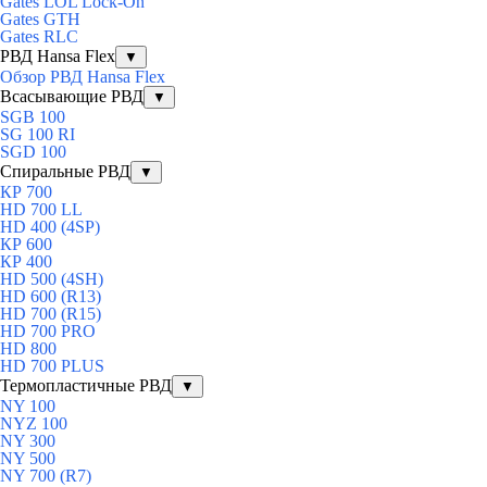
Gates LOL Lock-On
Gates GTH
Gates RLC
РВД Hansa Flex
▼
Обзор РВД Hansa Flex
Всасывающие РВД
▼
SGB 100
SG 100 RI
SGD 100
Спиральные РВД
▼
КР 700
HD 700 LL
HD 400 (4SP)
КР 600
КР 400
HD 500 (4SН)
HD 600 (R13)
HD 700 (R15)
HD 700 PRO
HD 800
HD 700 PLUS
Термопластичные РВД
▼
NY 100
NYZ 100
NY 300
NY 500
NY 700 (R7)