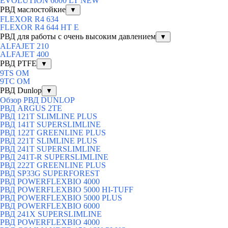
EVOLUTION 6000 LT NEW
РВД маслостойкие
▼
FLEXOR R4 634
FLEXOR R4 644 HT E
РВД для работы с очень высоким давлением
▼
ALFAJET 210
ALFAJET 400
РВД PTFE
▼
9TS OM
9TC OM
РВД Dunlop
▼
Обзор РВД DUNLOP
РВД ARGUS 2TE
РВД 121T SLIMLINE PLUS
РВД 141T SUPERSLIMLINE
РВД 122T GREENLINE PLUS
РВД 221T SLIMLINE PLUS
РВД 241T SUPERSLIMLINE
РВД 241T-R SUPERSLIMLINE
РВД 222T GREENLINE PLUS
РВД SP33G SUPERFOREST
РВД POWERFLEXBIO 4000
РВД POWERFLEXBIO 5000 HI-TUFF
РВД POWERFLEXBIO 5000 PLUS
РВД POWERFLEXBIO 6000
РВД 241X SUPERSLIMLINE
РВД POWERFLEXBIO 4000