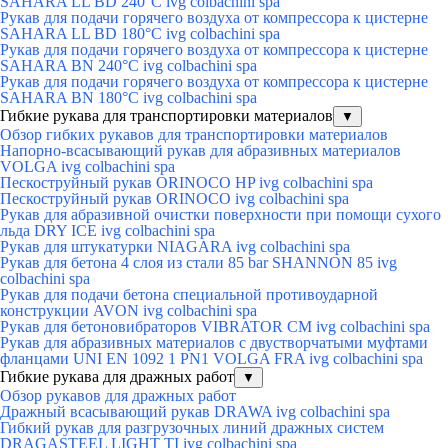
SAHARA LL BD 240°C ivg colbachini spa
Рукав для подачи горячего воздуха от компрессора к цистерне
SAHARA LL BD 180°C ivg colbachini spa
Рукав для подачи горячего воздуха от компрессора к цистерне
SAHARA BN 240°C ivg colbachini spa
Рукав для подачи горячего воздуха от компрессора к цистерне
SAHARA BN 180°C ivg colbachini spa
Гибкие рукава для транспортировки материалов
▼
Обзор гибких рукавов для транспортировки материалов
Напорно-всасывающий рукав для абразивных материалов
VOLGA ivg colbachini spa
Пескоструйный рукав ORINOCO HP ivg colbachini spa
Пескоструйный рукав ORINOCO ivg colbachini spa
Рукав для абразивной очистки поверхности при помощи сухого
льда DRY ICE ivg colbachini spa
Рукав для штукатурки NIAGARA ivg colbachini spa
Рукав для бетона 4 слоя из стали 85 bar SHANNON 85 ivg
colbachini spa
Рукав для подачи бетона специальной противоударной
конструкции AVON ivg colbachini spa
Рукав для бетоновибраторов VIBRATOR CM ivg colbachini spa
Рукав для абразивных материалов с двустворчатыми муфтами
фланцами UNI EN 1092 1 PN1 VOLGA FRA ivg colbachini spa
Гибкие рукава для дражных работ
▼
Обзор рукавов для дражных работ
Дражный всасывающий рукав DRAWA ivg colbachini spa
Гибкий рукав для разгрузочных линий дражных систем
DRAGASTEEL LIGHT TI ivg colbachini spa