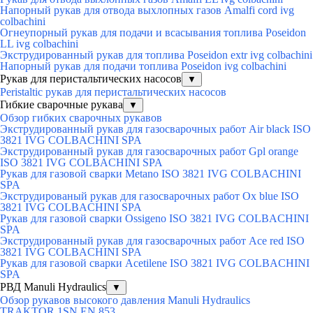
Напорный рукав для отвода выхлопных газов Amalfi cord ivg
colbachini
Огнеупорный рукав для подачи и всасывания топлива Poseidon
LL ivg colbachini
Экструдированный рукав для топлива Poseidon extr ivg colbachini
Напорный рукав для подачи топлива Poseidon ivg colbachini
Рукав для перистальтических насосов
▼
Peristaltic рукав для перистальтических насосов
Гибкие сварочные рукава
▼
Обзор гибких сварочных рукавов
Экструдированный рукав для газосварочных работ Air black ISO
3821 IVG COLBACHINI SPA
Экструдированный рукав для газосварочных работ Gpl orange
ISO 3821 IVG COLBACHINI SPA
Рукав для газовой сварки Metano ISO 3821 IVG COLBACHINI
SPA
Экструдированый рукав для газосварочных работ Ox blue ISO
3821 IVG COLBACHINI SPA
Рукав для газовой сварки Ossigeno ISO 3821 IVG COLBACHINI
SPA
Экструдированный рукав для газосварочных работ Ace red ISO
3821 IVG COLBACHINI SPA
Рукав для газовой сварки Acetilene ISO 3821 IVG COLBACHINI
SPA
РВД Manuli Hydraulics
▼
Обзор рукавов высокого давления Manuli Hydraulics
TRAKTOR 1SN EN 853