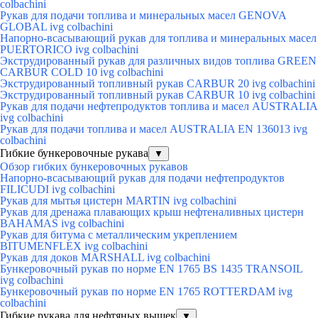
colbachini
Рукав для подачи топлива и минеральных масел GENOVA
GLOBAL ivg colbachini
Напорно-всасывающий рукав для топлива и минеральных масел
PUERTORICO ivg colbachini
Экструдированный рукав для различных видов топлива GREEN
CARBUR COLD 10 ivg colbachini
Экструдированный топливный рукав CARBUR 20 ivg colbachini
Экструдированный топливный рукав CARBUR 10 ivg colbachini
Рукав для подачи нефтепродуктов топлива и масел AUSTRALIA
ivg colbachini
Рукав для подачи топлива и масел AUSTRALIA EN 136013 ivg
colbachini
Гибкие бункеровочные рукава
▼
Обзор гибких бункеровочных рукавов
Напорно-всасывающий рукав для подачи нефтепродуктов
FILICUDI ivg colbachini
Рукав для мытья цистерн MARTIN ivg colbachini
Рукав для дренажа плавающих крыш нефтеналивных цистерн
BAHAMAS ivg colbachini
Рукав для битума с металлическим укреплением
BITUMENFLEX ivg colbachini
Рукав для доков MARSHALL ivg colbachini
Бункеровочный рукав по норме EN 1765 BS 1435 TRANSOIL
ivg colbachini
Бункеровочный рукав по норме EN 1765 ROTTERDAM ivg
colbachini
Гибкие рукава для нефтяных вышек
▼