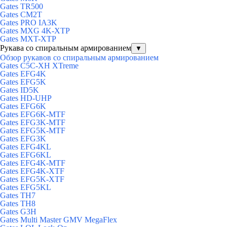
Gates TR500
Gates CM2T
Gates PRO IA3K
Gates MXG 4K-XTP
Gates MXT-XTP
Рукава со спиральным армированием
▼
Обзор рукавов со спиральным армированием
Gates C5C-XH XTreme
Gates EFG4K
Gates EFG5K
Gates ID5K
Gates HD-UHP
Gates EFG6K
Gates EFG6K-MTF
Gates EFG3K-MTF
Gates EFG5K-MTF
Gates EFG3K
Gates EFG4KL
Gates EFG6KL
Gates EFG4K-MTF
Gates EFG4K-XTF
Gates EFG5K-XTF
Gates EFG5KL
Gates TH7
Gates TH8
Gates G3H
Gates Multi Master GMV MegaFlex