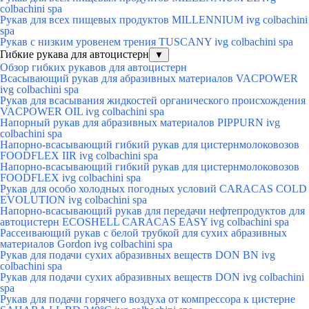
colbachini spa
Рукав для всех пищевых продуктов MILLENNIUM ivg colbachini
spa
Рукав с низким уровенем трения TUSCANY ivg colbachini spa
Гибкие рукава для автоцистерн
▼
Обзор гибких рукавов для автоцистерн
Всасывающий рукав для абразивных материалов VACPOWER
ivg colbachini spa
Рукав для всасывания жидкостей органического происхождения
VACPOWER OIL ivg colbachini spa
Напорный рукав для абразивных материалов PIPPURN ivg
colbachini spa
Напорно-всасывающий гибкий рукав для цистернмолоковозов
FOODFLEX IIR ivg colbachini spa
Напорно-всасывающий гибкий рукав для цистернмолоковозов
FOODFLEX ivg colbachini spa
Рукав для особо холодных погодных условий CARACAS COLD
EVOLUTION ivg colbachini spa
Напорно-всасывающий рукав для передачи нефтепродуктов для
автоцистерн ECOSHELL CARACAS EASY ivg colbachini spa
Рассеивающий рукав с белой трубкой для сухих абразивных
материалов Gordon ivg colbachini spa
Рукав для подачи сухих абразивных веществ DON BN ivg
colbachini spa
Рукав для подачи сухих абразивных веществ DON ivg colbachini
spa
Рукав для подачи горячего воздуха от компрессора к цистерне