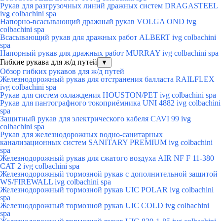
Рукав для разгрузочных линий дражных систем DRAGASTEEL
ivg colbachini spa
Напорно-всасывающий дражный рукав VOLGA OND ivg
colbachini spa
Всасывающий рукав для дражных работ ALBERT ivg colbachini
spa
Напорный рукав для дражных работ MURRAY ivg colbachini spa
Гибкие рукава для ж/д путей
▼
Обзор гибких рукавов для ж/д путей
Железнодорожный рукав для отстранения балласта RAILFLEX
ivg colbachini spa
Рукав для систем охлаждения HOUSTON/PET ivg colbachini spa
Рукав для пантографного токоприёмника UNI 4882 ivg colbachini
spa
Защитный рукав для электрического кабеля CAVI 99 ivg
colbachini spa
Рукав для железнодорожных водно-санитарных
канализационных систем SANITARY PREMIUM ivg colbachini
spa
Железнодорожный рукав для сжатого воздуха AIR NF F 11-380
CAT 2 ivg colbachini spa
Железнодорожный тормозной рукав с дополнительной защитой
WS/FIREWALL ivg colbachini spa
Железнодорожный тормозной рукав UIC POLAR ivg colbachini
spa
Железнодорожный тормозной рукав UIC COLD ivg colbachini
spa