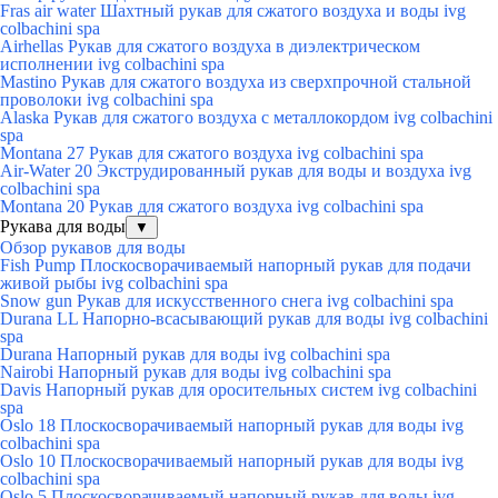
Fras air water Шахтный рукав для сжатого воздуха и воды ivg
colbachini spa
Airhellas Рукав для сжатого воздуха в диэлектрическом
исполнении ivg colbachini spa
Mastino Рукав для сжатого воздуха из сверхпрочной стальной
проволоки ivg colbachini spa
Alaska Рукав для сжатого воздуха с металлокордом ivg colbachini
spa
Montana 27 Рукав для сжатого воздуха ivg colbachini spa
Air-Water 20 Экструдированный рукав для воды и воздуха ivg
colbachini spa
Montana 20 Рукав для сжатого воздуха ivg colbachini spa
Рукава для воды
▼
Обзор рукавов для воды
Fish Pump Плоскосворачиваемый напорный рукав для подачи
живой рыбы ivg colbachini spa
Snow gun Рукав для искусственного снега ivg colbachini spa
Durana LL Напорно-всасывающий рукав для воды ivg colbachini
spa
Durana Напорный рукав для воды ivg colbachini spa
Nairobi Напорный рукав для воды ivg colbachini spa
Davis Напорный рукав для оросительных систем ivg colbachini
spa
Oslo 18 Плоскосворачиваемый напорный рукав для воды ivg
colbachini spa
Oslo 10 Плоскосворачиваемый напорный рукав для воды ivg
colbachini spa
Oslo 5 Плоскосворачиваемый напорный рукав для воды ivg