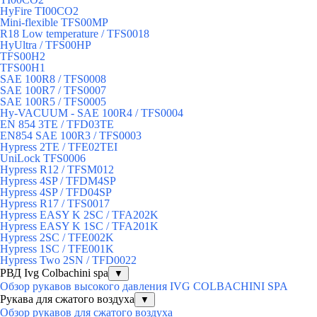
HyFire TI00CO2
Mini-flexible TFS00MP
R18 Low temperature / TFS0018
HyUltra / TFS00HP
TFS00H2
TFS00H1
SAE 100R8 / TFS0008
SAE 100R7 / TFS0007
SAE 100R5 / TFS0005
Hy-VACUUM - SAE 100R4 / TFS0004
EN 854 3TE / TFD03TE
EN854 SAE 100R3 / TFS0003
Hypress 2TE / TFE02TEI
UniLock TFS0006
Hypress R12 / TFSM012
Hypress 4SP / TFDM4SP
Hypress 4SP / TFD04SP
Hypress R17 / TFS0017
Hypress EASY K 2SC / TFA202K
Hypress EASY K 1SC / TFA201K
Hypress 2SC / TFE002K
Hypress 1SC / TFE001K
Hypress Two 2SN / TFD0022
РВД Ivg Colbachini spa
▼
Обзор рукавов высокого давления IVG COLBACHINI SPA
Рукава для сжатого воздуха
▼
Обзор рукавов для сжатого воздуха