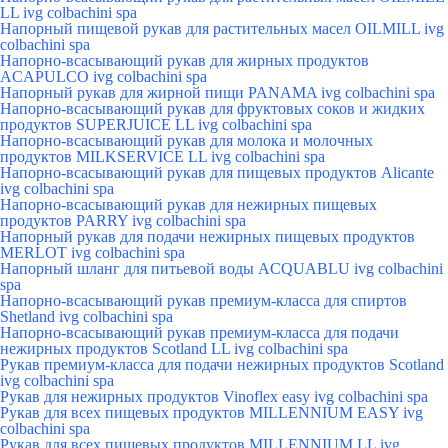
LL ivg colbachini spa
Напорный пищевой рукав для растительных масел OILMILL ivg
colbachini spa
Напорно-всасывающий рукав для жирных продуктов
ACAPULCO ivg colbachini spa
Напорный рукав для жирной пищи PANAMA ivg colbachini spa
Напорно-всасывающий рукав для фруктовых соков и жидких
продуктов SUPERJUICE LL ivg colbachini spa
Напорно-всасывающий рукав для молока и молочных
продуктов MILKSERVICE LL ivg colbachini spa
Напорно-всасывающий рукав для пищевых продуктов Alicante
ivg colbachini spa
Напорно-всасывающий рукав для нежирных пищевых
продуктов PARRY ivg colbachini spa
Напорный рукав для подачи нежирных пищевых продуктов
MERLOT ivg colbachini spa
Напорный шланг для питьевой воды ACQUABLU ivg colbachini
spa
Напорно-всасывающий рукав премиум-класса для спиртов
Shetland ivg colbachini spa
Напорно-всасывающий рукав премиум-класса для подачи
нежирных продуктов Scotland LL ivg colbachini spa
Рукав премиум-класса для подачи нежирных продуктов Scotland
ivg colbachini spa
Рукав для нежирных продуктов Vinoflex easy ivg colbachini spa
Рукав для всех пищевых продуктов MILLENNIUM EASY ivg
colbachini spa
Рукав для всех пищевых продуктов MILLENNIUM LL ivg