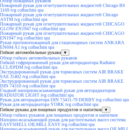
Обзор пожарных рукавов
Пожарный рукав для огнетушительных жидкостей Chicago BS
3169 ivg colbachini spa
Пожарный рукав для огнетушительных жидкостей Chicago
ASTM ivg colbachini spa
Пожарный рукав для огнетушительных жидкостей CHICAGO
GLOW EN1947 ivg colbachini spa
Пожарный рукав для огнетушительных жидкостей CHICAGO
EN1947 ivg colbachini spa
Рукав противопожарный для стационарных систем ANKARA
EN694 A1 ivg colbachini spa
Гибкие автомобильные рукава
▼
Обзор гибких автомобильных рукавов
Гибкий гофрированный рукав для авторадиатора Radiator
LCL/EPDM ivg colbachini spa
Экструдированный рукав для тормозных систем AIR BRAKE
SAE J1402 ivg colbachini spa
Экструдированный рукав для тормозных систем AIR BRAKE
DIN 74310 ivg colbachini spa
Гладкий напорновсасывающий рукав для авторадиаторов
RADIATOR LIGHT ivg colbachini spa
Рукав для авторадиатора DIN 73411-79 DERBY ivg colbachini spa
Рукав для авторадиатора YORK ivg colbachini spa
Гибкие рукава для пищевых продуктов и напитков
▼
Обзор гибких рукавов для пищевых продуктов и напитков
Напорно-всасывающий рукав для растительных масел система
EASYSHELL OILMILL EASY ivg colbachini spa
Напорно-всасывающий рукав для растительных масел OILMILL