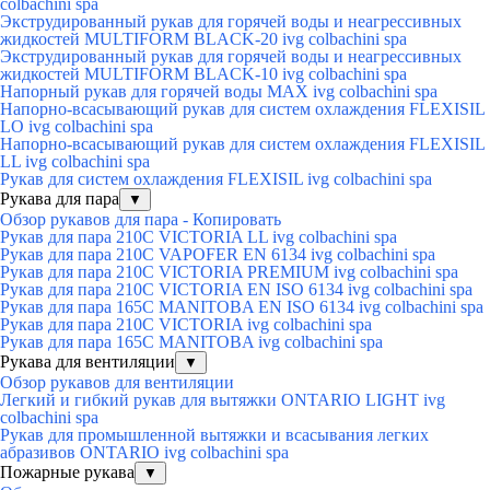
colbachini spa
Экструдированный рукав для горячей воды и неагрессивных
жидкостей MULTIFORM BLACK-20 ivg colbachini spa
Экструдированный рукав для горячей воды и неагрессивных
жидкостей MULTIFORM BLACK-10 ivg colbachini spa
Напорный рукав для горячей воды MAX ivg colbachini spa
Напорно-всасывающий рукав для систем охлаждения FLEXISIL
LO ivg colbachini spa
Напорно-всасывающий рукав для систем охлаждения FLEXISIL
LL ivg colbachini spa
Рукав для систем охлаждения FLEXISIL ivg colbachini spa
Рукава для пара
▼
Обзор рукавов для пара - Копировать
Рукав для пара 210C VICTORIA LL ivg colbachini spa
Рукав для пара 210C VAPOFER EN 6134 ivg colbachini spa
Рукав для пара 210C VICTORIA PREMIUM ivg colbachini spa
Рукав для пара 210C VICTORIA EN ISO 6134 ivg colbachini spa
Рукав для пара 165C MANITOBA EN ISO 6134 ivg colbachini spa
Рукав для пара 210C VICTORIA ivg colbachini spa
Рукав для пара 165C MANITOBA ivg colbachini spa
Рукава для вентиляции
▼
Обзор рукавов для вентиляции
Легкий и гибкий рукав для вытяжки ONTARIO LIGHT ivg
colbachini spa
Рукав для промышленной вытяжки и всасывания легких
абразивов ONTARIO ivg colbachini spa
Пожарные рукава
▼