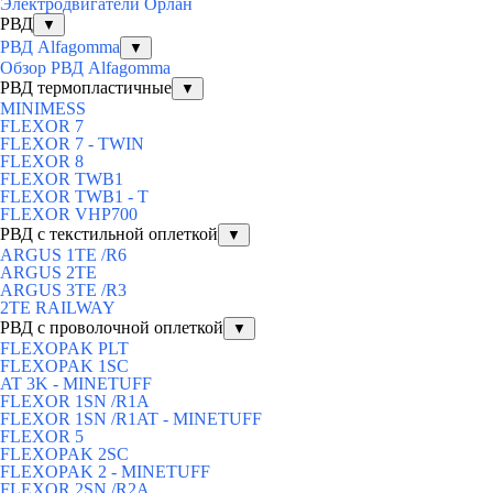
Электродвигатели Орлан
РВД
▼
РВД Alfagomma
▼
Обзор РВД Alfagomma
РВД термопластичные
▼
MINIMESS
FLEXOR 7
FLEXOR 7 - TWIN
FLEXOR 8
FLEXOR TWB1
FLEXOR TWB1 - T
FLEXOR VHP700
РВД с текстильной оплеткой
▼
ARGUS 1TE /R6
ARGUS 2TЕ
ARGUS 3TE /R3
2TE RAILWAY
РВД с проволочной оплеткой
▼
FLEXOPAK PLT
FLEXOPAK 1SС
AT 3K - MINETUFF
FLEXOR 1SN /R1A
FLEXOR 1SN /R1AT - MINETUFF
FLEXOR 5
FLEXOPAK 2SС
FLEXOPAK 2 - MINETUFF
FLEXOR 2SN /R2A