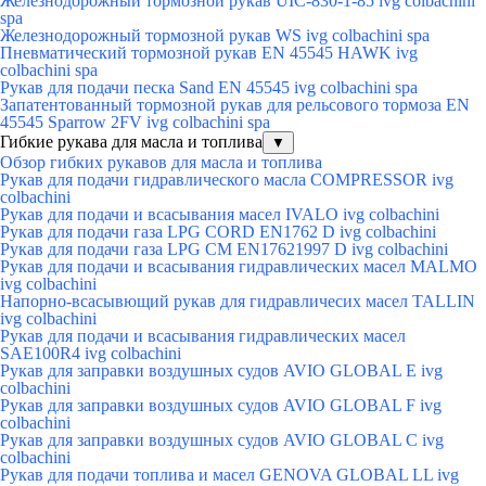
Железнодорожный тормозной рукав UIC-830-1-85 ivg colbachini
spa
Железнодорожный тормозной рукав WS ivg colbachini spa
Пневматический тормозной рукав EN 45545 HAWK ivg
colbachini spa
Рукав для подачи песка Sand EN 45545 ivg colbachini spa
Запатентованный тормозной рукав для рельсового тормоза EN
45545 Sparrow 2FV ivg colbachini spa
Гибкие рукава для масла и топлива
▼
Обзор гибких рукавов для масла и топлива
Рукав для подачи гидравлического масла COMPRESSOR ivg
colbachini
Рукав для подачи и всасывания масел IVALO ivg colbachini
Рукав для подачи газа LPG CORD EN1762 D ivg colbachini
Рукав для подачи газа LPG CM EN17621997 D ivg colbachini
Рукав для подачи и всасывания гидравлических масел MALMO
ivg colbachini
Напорно-всасывющий рукав для гидравличесих масел TALLIN
ivg colbachini
Рукав для подачи и всасывания гидравлических масел
SAE100R4 ivg colbachini
Рукав для заправки воздушных судов AVIO GLOBAL E ivg
colbachini
Рукав для заправки воздушных судов AVIO GLOBAL F ivg
colbachini
Рукав для заправки воздушных судов AVIO GLOBAL C ivg
colbachini
Рукав для подачи топлива и масел GENOVA GLOBAL LL ivg