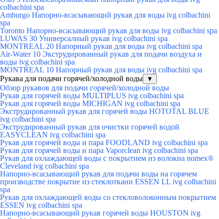
colbachini spa
Amburgo Напорно-всасывающий рукав для воды ivg colbachini
spa
Toronto Напорно-всасывающий рукав для воды ivg colbachini spa
LUWAS 30 Универсалный рукав ivg colbachini spa
MONTREAL 20 Напорный рукав для воды ivg colbachini spa
Air-Water 10 Экструдированный рукав для подачи воздуха и
воды ivg colbachini spa
MONTREAL 10 Напорный рукав для воды ivg colbachini spa
Рукава для подачи горячей/холодной воды
▼
Обзор рукавов для подачи горячей/холодной воды
Рукав для горячей воды MULTIPLUS ivg colbachini spa
Рукав для горячей воды MICHIGAN ivg colbachini spa
Экструдированный рукав для горячей воды HOTOTAL BLUE
ivg colbachini spa
Экструдированный рукав для очистки горячей водой
EASYCLEAN ivg colbachini spa
Рукав для горячей воды и пара FOODLAND ivg colbachini spa
Рукав для горячей воды и пара Vaporclean ivg colbachini spa
Рукав для охлаждающей воды с покрытием из волокна nomex®
Cleveland ivg colbachini spa
Напорно-всасывающий рукав для подачи воды на горячем
производстве покрытие из стеклоткани ESSEN LL ivg colbachini
spa
Рукав для охлаждающей воды со стекловолоконным покрытием
ESSEN ivg colbachini spa
Напорно-всасывающий рукав горячей воды HOUSTON ivg