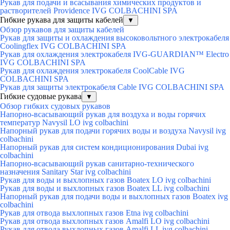
Рукав для подачи и всасывания химических продуктов и
растворителей Providence IVG COLBACHINI SPA
Гибкие рукава для защиты кабелей
▼
Обзор рукавов для защиты кабелей
Рукав для защиты и охлаждения высоковольтного электрокабеля
Coolingflex IVG COLBACHINI SPA
Рукав для охлаждения электрокабеля IVG-GUARDIAN™ Electro
IVG COLBACHINI SPA
Рукав для охлаждения электрокабеля CoolCable IVG
COLBACHINI SPA
Рукав для защиты электрокабеля Cable IVG COLBACHINI SPA
Гибкие судовые рукава
▼
Обзор гибких судовых рукавов
Напорно-всасывающий рукав для воздуха и воды горячих
температур Navysil LO ivg colbachini
Напорный рукав для подачи горячих воды и воздуха Navysil ivg
colbachini
Напорный рукав для систем кондиционирования Dubai ivg
colbachini
Напорно-всасывающий рукав санитарно-технического
назначения Sanitary Star ivg colbachini
Рукав для воды и выхлопных газов Boatex LO ivg colbachini
Рукав для воды и выхлопных газов Boatex LL ivg colbachini
Напорный рукав для подачи воды и выхлопных газов Boatex ivg
colbachini
Рукав для отвода выхлопных газов Etna ivg colbachini
Рукав для отвода выхлопных газов Amalfi LO ivg colbachini
Рукав для отвода выхлопных газов Amalfi LL ivg colbachini