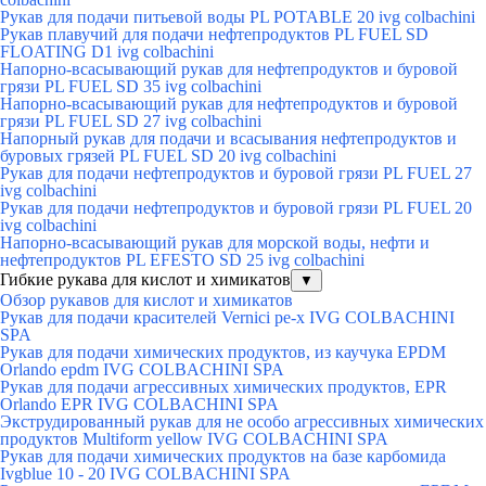
Рукав для подачи питьевой воды PL POTABLE 20 ivg colbachini
Рукав плавучий для подачи нефтепродуктов PL FUEL SD
FLOATING D1 ivg colbachini
Напорно-всасывающий рукав для нефтепродуктов и буровой
грязи PL FUEL SD 35 ivg colbachini
Напорно-всасывающий рукав для нефтепродуктов и буровой
грязи PL FUEL SD 27 ivg colbachini
Напорный рукав для подачи и всасывания нефтепродуктов и
буровых грязей PL FUEL SD 20 ivg colbachini
Рукав для подачи нефтепродуктов и буровой грязи PL FUEL 27
ivg colbachini
Рукав для подачи нефтепродуктов и буровой грязи PL FUEL 20
ivg colbachini
Напорно-всасывающий рукав для морской воды, нефти и
нефтепродуктов PL EFESTO SD 25 ivg colbachini
Гибкие рукава для кислот и химикатов
▼
Обзор рукавов для кислот и химикатов
Рукав для подачи красителей Vernici pe-x IVG COLBACHINI
SPA
Рукав для подачи химических продуктов, из каучука EPDM
Orlando epdm IVG COLBACHINI SPA
Рукав для подачи агрессивных химических продуктов, EPR
Orlando EPR IVG COLBACHINI SPA
Экструдированный рукав для не особо агрессивных химических
продуктов Multiform yellow IVG COLBACHINI SPA
Рукав для подачи химических продуктов на базе карбомида
Ivgblue 10 - 20 IVG COLBACHINI SPA