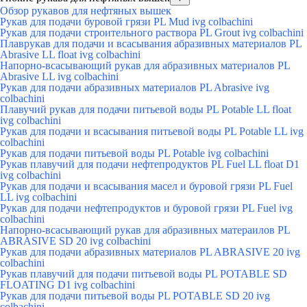
Обзор рукавов для нефтяных вышек
Рукав для подачи буровой грязи PL Mud ivg colbachini
Рукав для подачи строительного раствора PL Grout ivg colbachini
Плаврукав для подачи и всасывания абразивных материалов PL
Abrasive LL float ivg colbachini
Напорно-всасывающий рукав для абразивных материалов PL
Abrasive LL ivg colbachini
Рукав для подачи абразивных материалов PL Abrasive ivg
colbachini
Плавучий рукав для подачи питьевой воды PL Potable LL float
ivg colbachini
Рукав для подачи и всасывания питьевой воды PL Potable LL ivg
colbachini
Рукав для подачи питьевой воды PL Potable ivg colbachini
Рукав плавучий для подачи нефтепродуктов PL Fuel LL float D1
ivg colbachini
Рукав для подачи и всасывания масел и буровой грязи PL Fuel
LL ivg colbachini
Рукав для подачи нефтепродуктов и буровой грязи PL Fuel ivg
colbachini
Напорно-всасывающий рукав для абразивных матераилов PL
ABRASIVE SD 20 ivg colbachini
Рукав для подачи абразивных материалов PL ABRASIVE 20 ivg
colbachini
Рукав плавучий для подачи питьевой воды PL POTABLE SD
FLOATING D1 ivg colbachini
Рукав для подачи питьевой воды PL POTABLE SD 20 ivg
colbachini