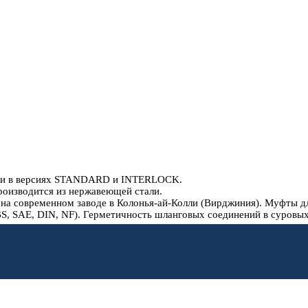
тали в версиях STANDARD и INTERLOCK.
производится из нержавеющей стали.
временном заводе в Колонья-ай-Колли (Вирджиния). Муфты для шл
, SAE, DIN, NF). Герметичность шланговых соединений в суровых