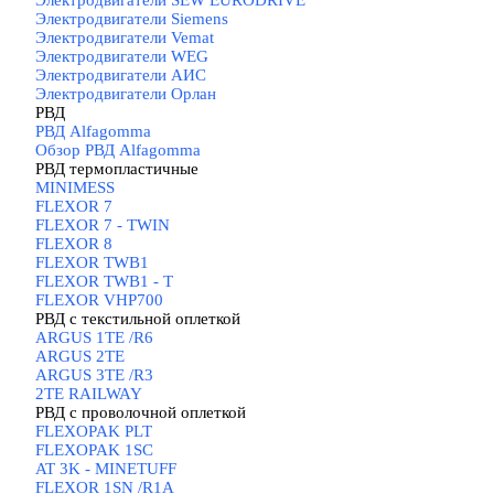
Электродвигатели SEW EURODRIVE
Электродвигатели Siemens
Электродвигатели Vemat
Электродвигатели WEG
Электродвигатели АИС
Электродвигатели Орлан
РВД
▼
РВД Alfagomma
▼
Обзор РВД Alfagomma
РВД термопластичные
▼
MINIMESS
FLEXOR 7
FLEXOR 7 - TWIN
FLEXOR 8
FLEXOR TWB1
FLEXOR TWB1 - T
FLEXOR VHP700
РВД с текстильной оплеткой
▼
ARGUS 1TE /R6
ARGUS 2TЕ
ARGUS 3TE /R3
2TE RAILWAY
РВД с проволочной оплеткой
▼
FLEXOPAK PLT
FLEXOPAK 1SС
AT 3K - MINETUFF
FLEXOR 1SN /R1A