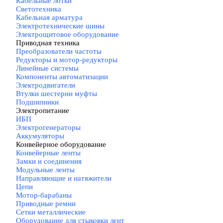
Кабельные лотки
Светотехника
Кабельная арматура
Электротехнические шины
Электрощитовое оборудование
Приводная техника
▼
Преобразователи частоты
Редукторы и мотор-редукторы
Линейные системы
Компоненты автоматизации
Электродвигатели
Втулки шестерни муфты
Подшипники
Электропитание
▼
ИБП
Электрогенераторы
Аккумуляторы
Конвейерное оборудование
▼
Конвейерные ленты
Замки и соединения
Модульные ленты
Направляющие и натяжители
Цепи
Мотор-барабаны
Приводные ремни
Сетки металлические
Оборудование для стыковки лент