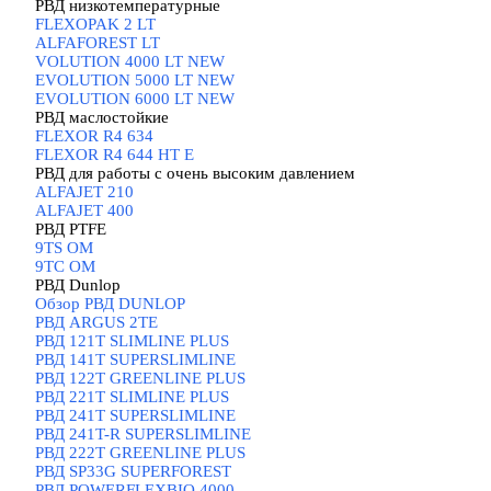
РВД низкотемпературные
▼
FLEXOPAK 2 LT
ALFAFOREST LT
VOLUTION 4000 LT NEW
EVOLUTION 5000 LT NEW
EVOLUTION 6000 LT NEW
РВД маслостойкие
▼
FLEXOR R4 634
FLEXOR R4 644 HT E
РВД для работы с очень высоким давлением
▼
ALFAJET 210
ALFAJET 400
РВД PTFE
▼
9TS OM
9TC OM
РВД Dunlop
▼
Обзор РВД DUNLOP
РВД ARGUS 2TE
РВД 121T SLIMLINE PLUS
РВД 141T SUPERSLIMLINE
РВД 122T GREENLINE PLUS
РВД 221T SLIMLINE PLUS
РВД 241T SUPERSLIMLINE
РВД 241T-R SUPERSLIMLINE
РВД 222T GREENLINE PLUS
РВД SP33G SUPERFOREST
РВД POWERFLEXBIO 4000